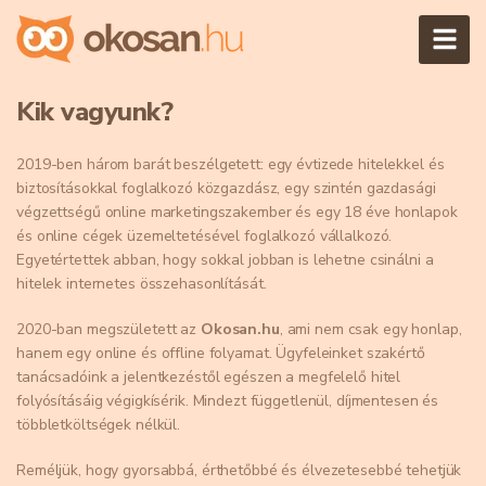
Kik vagyunk?
2019-ben három barát beszélgetett: egy évtizede hitelekkel és
biztosításokkal foglalkozó közgazdász, egy szintén gazdasági
végzettségű online marketingszakember és egy 18 éve honlapok
és online cégek üzemeltetésével foglalkozó vállalkozó.
Egyetértettek abban, hogy sokkal jobban is lehetne csinálni a
hitelek internetes összehasonlítását.
2020-ban megszületett az
Okosan.hu
, ami nem csak egy honlap,
hanem egy online és offline folyamat. Ügyfeleinket szakértő
tanácsadóink a jelentkezéstől egészen a megfelelő hitel
folyósításáig végigkísérik. Mindezt függetlenül, díjmentesen és
többletköltségek nélkül.
Reméljük, hogy gyorsabbá, érthetőbbé és élvezetesebbé tehetjük