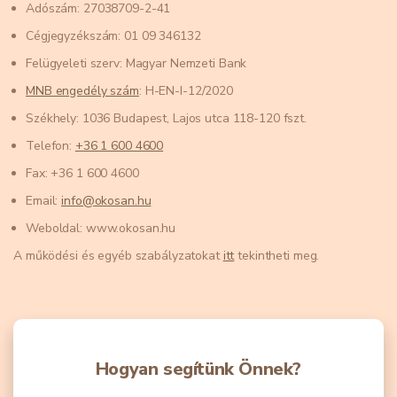
Adószám: 27038709-2-41
Cégjegyzékszám: 01 09 346132
Felügyeleti szerv: Magyar Nemzeti Bank
MNB engedély szám
: H-EN-I-12/2020
Székhely: 1036 Budapest, Lajos utca 118-120 fszt.
Telefon:
+36 1 600 4600
Fax: +36 1 600 4600
Email:
info@okosan.hu
Weboldal: www.okosan.hu
A működési és egyéb szabályzatokat
itt
tekintheti meg.
Hogyan segítünk Önnek?