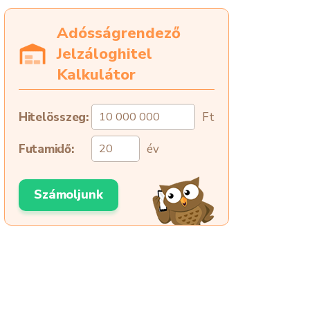
Adósságrendező
Jelzáloghitel
Kalkulátor
Hitelösszeg:
Ft
Futamidő:
év
Számoljunk