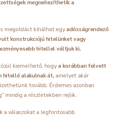
ezettségek megnehezíthetik a
is megoldást kínálhat egy
adósságrendező
vult konstrukciójú hitelünket vagy
vezményesebb hitellel váltjuk ki.
özül kiemelhető, hogy
a korábban felvett
 hitellé alakulnak át
,
amelyet akár
fizethetünk tovább. Érdemes azonban
” mindig a részletekben rejlik.
 a válaszokat a legfontosabb