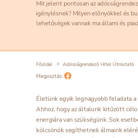
Mit jelent pontosan az adósságrendező
igénylésnek? Milyen előnyökkel és buk
lehetőségek vannak ma állami és piaci
Főoldal
Adósságrendező Hitel Útmutató
Megosztás:
Életünk egyik legnagyobb feladata a 
Ahhoz, hogy az általunk kitűzött cél
energiára van szükségünk. Sok esetb
kölcsönök segíthetnek álmaink elér