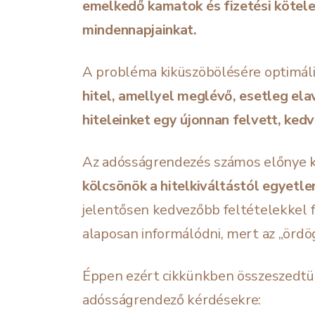
emelkedő kamatok és fizetési kötel
mindennapjainkat.
A probléma kiküszöbölésére optimál
hitel, amellyel meglévő, esetleg ela
hiteleinket egy újonnan felvett, ked
Az adósságrendezés számos előnye k
kölcsönök a hitelkiváltástól egyetlen
jelentősen kedvezőbb feltételekkel 
alaposan informálódni, mert az „ördög
Éppen ezért cikkünkben összeszedtük
adósságrendező kérdésekre: