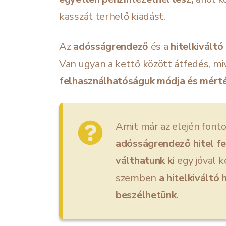
kasszát terhelő kiadást.
Az
adósságrendező
és a
hitelkiváltó 
Van ugyan a kettő között átfedés, mi
felhasználhatóságuk módja és mért
Amit már az elején font
a
dósságrendező hitel fe
válthatunk ki
egy jóval k
szemben
a hitelkiváltó 
beszélhetünk.