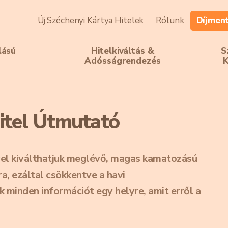
Új Széchenyi Kártya Hitelek
Rólunk
Díjmen
lású
Hitelkiváltás &
S
Adósságrendezés
K
itel Útmutató
el kiválthatjuk meglévő, magas kamatozású
, ezáltal csökkentve a havi
 minden információt egy helyre, amit erről a