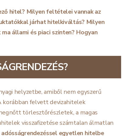
ző hitel? Milyen feltételei vannak az
ktatókkal járhat hitelkiváltás? Milyen
ma állami és piaci szinten? Hogyan
SSÁGRENDEZÉS?
nyagi helyzetbe, amiből nem egyszerű
A korábban felvett devizahitelek
megnőtt törlesztőrészletek, a magas
hitelek visszafizetése számtalan álmatlan
 adósságrendezéssel
egyetlen hitelbe