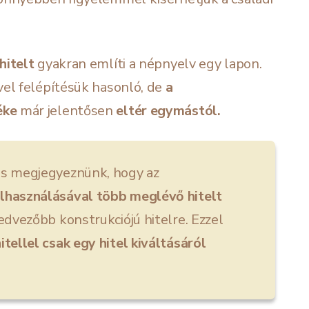
hitelt
gyakran említi a népnyelv egy lapon.
vel felépítésük hasonló, de
a
éke
már jelentősen
eltér egymástól.
os megjegyeznünk, hogy az
lhasználásával több meglévő hitelt
edvezőbb konstrukciójú hitelre. Ezzel
hitellel csak egy hitel kiváltásáról