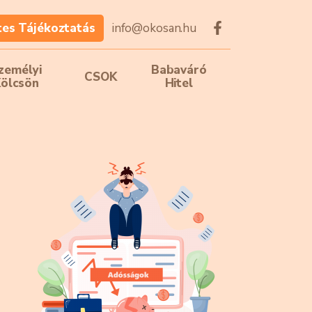
tes Tájékoztatás
zemélyi
Babaváró
CSOK
ölcsön
Hitel