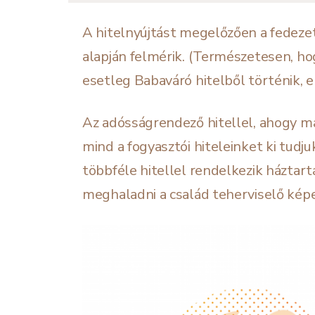
A hitelnyújtást megelőzően a fedeze
alapján felmérik. (Természetesen, ho
esetleg Babaváró hitelből történik, e
Az adósságrendező hitellel, ahogy má
mind a fogyasztói hiteleinket ki tudju
többféle hitellel rendelkezik háztart
meghaladni a család teherviselő kép