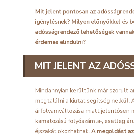
Mit jelent pontosan az adósságrende
igénylésnek? Milyen előnyökkel és bu
adósságrendező lehetőségek vannak 
érdemes elindulni?
MIT JELENT AZ ADÓ
Mindannyian kerültünk már szorult a
megtalálni a kiutat segítség nélkül. 
árfolyamváltozása miatt jelentősen 
kamatozású folyószámla-, esetleg áru
éjszakát okozhatnak.
A
megoldást
az