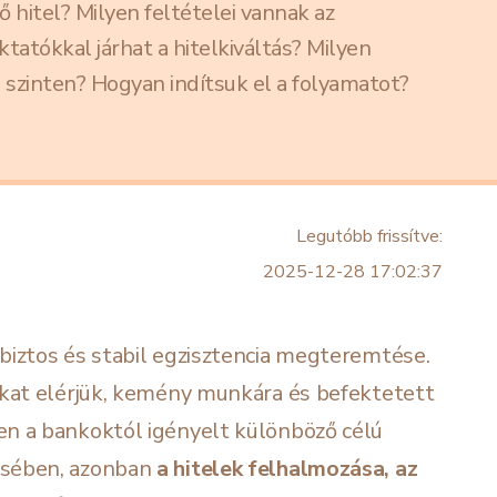
 hitel? Milyen feltételei vannak az
tatókkal járhat a hitelkiváltás? Milyen
 szinten? Hogyan indítsuk el a folyamatot?
Legutóbb frissítve:
2025-12-28 17:02:37
biztos és stabil egzisztencia megteremtése.
okat elérjük, kemény munkára és befektetett
en a bankoktól igényelt különböző célú
ésében, azonban
a hitelek felhalmozása, az