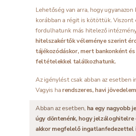
Lehetőség van arra, hogy ugyanazon ba
korábban a régit is kötöttük. Viszont
fordulhatunk más hitelező intézményh
hitelszakértők véleménye szerint ér
tájékozódáskor, mert bankonként és 
feltételekkel találkozhatunk.
Az igénylést csak abban az esetben i
Vagyis ha
rendszeres, havi jövedele
Abban az esetben,
ha egy nagyobb jel
úgy döntenénk, hogy jelzáloghitelre
akkor megfelelő ingatlanfedezettel 