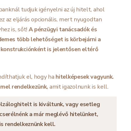
nknál tudjuk igényelni az új hitelt, ahol
 ez az eljárás opcionális, mert nyugodtan
ez is, sőt!
A
pénzügyi tanácsadók és
demes több lehetőséget is körbejárni a
konstrukciónként is jelentősen eltérő
ndíthatjuk el, hogy ha
hitelképesek vagyunk.
mmel rendelkezünk,
amit igazolnunk is kell.
záloghitelt is kiváltunk,
vagy esetleg
cserélnénk a már meglévő hitelünket,
is rendelkeznünk kell.