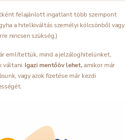
tként felajánlott ingatlant több szempont
gyha a hitelkiváltás személyi kölcsönből vagy
rre nincsen szükség.)
r említettük, mind a jelzáloghitelünket,
k váltani.
Igazi mentőöv lehet
,
amikor már
ásunk, vagy azok fizetése már kezdi
ességét.