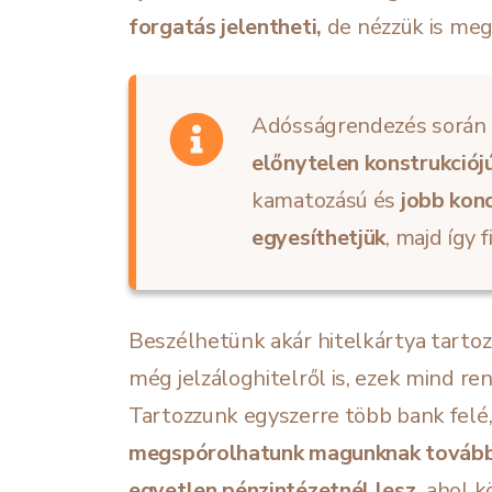
forgatás jelentheti
,
de nézzük is meg,
Adósságrendezés során 
előnytelen konstrukciójú
kamatozású és
jobb kond
egyesíthetjük
, majd így 
Beszélhetünk akár hitelkártya tartozás
még jelzáloghitelről is, ezek mind 
Tartozzunk egyszerre több bank felé
megspórolhatunk magunknak további
egyetlen pénzintézetnél lesz,
ahol k