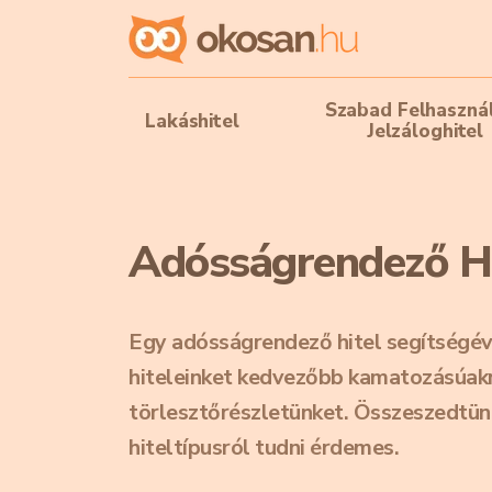
Szabad Felhaszná
Lakáshitel
Jelzáloghitel
Adósságrendező H
Egy adósságrendező hitel segítségév
hiteleinket kedvezőbb kamatozásúakra
törlesztőrészletünket. Összeszedtünk
hiteltípusról tudni érdemes.