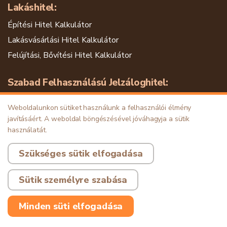
Lakáshitel:
Építési Hitel Kalkulátor
Lakásvásárlási Hitel Kalkulátor
Felújítási, Bővítési Hitel Kalkulátor
Szabad Felhasználású Jelzáloghitel:
Szabad Felhasználású Jelzáloghitel Kalkulátor
Weboldalunkon sütiket használunk a felhasználói élmény
javításáért. A weboldal böngészésével jóváhagyja a sütik
Hitelkiváltás & Adósságrendezés:
használatát.
Lakáshitel Kiváltás Kalkulátor
Szükséges sütik elfogadása
Egyéb Jelzálog Kiváltás Kalkulátor
Adósságrendező Jelzáloghitel Kalkulátor
Sütik személyre szabása
Személyi Kölcsön:
Minden süti elfogadása
Adósságrendező Személyi Kölcsön Kalkulátor