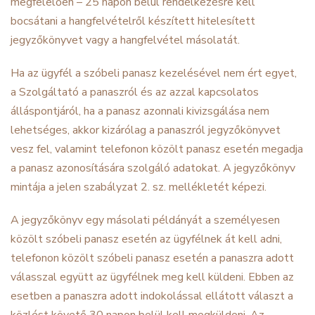
megfelelően – 25 napon belül rendelkezésre kell
bocsátani a hangfelvételről készített hitelesített
jegyzőkönyvet vagy a hangfelvétel másolatát.
Ha az ügyfél a szóbeli panasz kezelésével nem ért egyet,
a Szolgáltató a panaszról és az azzal kapcsolatos
álláspontjáról, ha a panasz azonnali kivizsgálása nem
lehetséges, akkor kizárólag a panaszról jegyzőkönyvet
vesz fel, valamint telefonon közölt panasz esetén megadja
a panasz azonosítására szolgáló adatokat. A jegyzőkönyv
mintája a jelen szabályzat 2. sz. mellékletét képezi.
A jegyzőkönyv egy másolati példányát a személyesen
közölt szóbeli panasz esetén az ügyfélnek át kell adni,
telefonon közölt szóbeli panasz esetén a panaszra adott
válasszal együtt az ügyfélnek meg kell küldeni. Ebben az
esetben a panaszra adott indokolással ellátott választ a