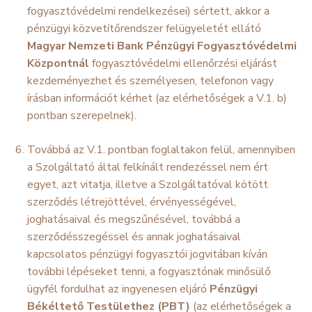
fogyasztóvédelmi rendelkezései) sértett, akkor a
pénzügyi közvetítőrendszer felügyeletét ellátó
Magyar Nemzeti Bank Pénzügyi Fogyasztóvédelmi
Központnál
fogyasztóvédelmi ellenőrzési eljárást
kezdeményezhet és személyesen, telefonon vagy
írásban információt kérhet (az elérhetőségek a V.1. b)
pontban szerepelnek).
Továbbá az V.1. pontban foglaltakon felül, amennyiben
a Szolgáltató által felkínált rendezéssel nem ért
egyet, azt vitatja, illetve a Szolgáltatóval kötött
szerződés létrejöttével, érvényességével,
joghatásaival és megszűnésével, továbbá a
szerződésszegéssel és annak joghatásaival
kapcsolatos pénzügyi fogyasztói jogvitában kíván
további lépéseket tenni, a fogyasztónak minősülő
ügyfél fordulhat az ingyenesen eljáró
Pénzügyi
Békéltető Testülethez (PBT)
(az elérhetőségek a