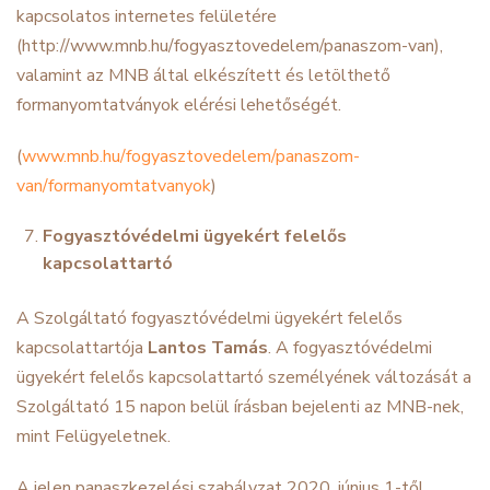
kapcsolatos internetes felületére
(http://www.mnb.hu/fogyasztovedelem/panaszom-van)
,
valamint az MNB által elkészített és letölthető
formanyomtatványok elérési lehetőségét.
(
www.mnb.hu/fogyasztovedelem/panaszom-
van/formanyomtatvanyok
)
Fogyasztóvédelmi ügyekért felelős
kapcsolattartó
A Szolgáltató fogyasztóvédelmi ügyekért felelős
kapcsolattartója
Lantos Tamás
. A fogyasztóvédelmi
ügyekért felelős kapcsolattartó személyének változását a
Szolgáltató 15 napon belül írásban bejelenti az MNB-nek,
mint Felügyeletnek.
A jelen panaszkezelési szabályzat 2020. június 1-től