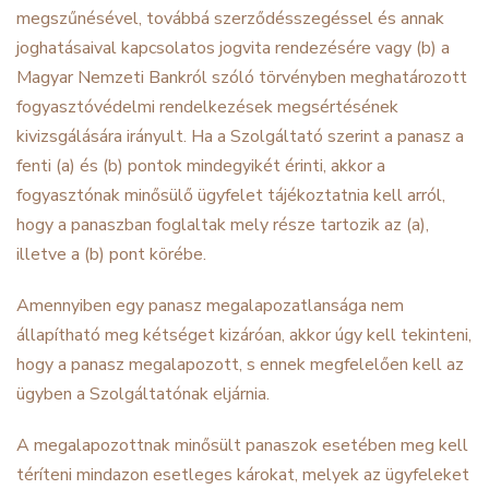
megszűnésével, továbbá szerződésszegéssel és annak
joghatásaival kapcsolatos jogvita rendezésére vagy (b) a
Magyar Nemzeti Bankról szóló törvényben meghatározott
fogyasztóvédelmi rendelkezések megsértésének
kivizsgálására irányult. Ha a Szolgáltató szerint a panasz a
fenti (a) és (b) pontok mindegyikét érinti, akkor a
fogyasztónak minősülő ügyfelet tájékoztatnia kell arról,
hogy a panaszban foglaltak mely része tartozik az (a),
illetve a (b) pont körébe.
Amennyiben egy panasz megalapozatlansága nem
állapítható meg kétséget kizáróan, akkor úgy kell tekinteni,
hogy a panasz megalapozott, s ennek megfelelően kell az
ügyben a Szolgáltatónak eljárnia.
A megalapozottnak minősült panaszok esetében meg kell
téríteni mindazon esetleges károkat, melyek az ügyfeleket