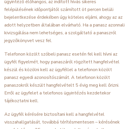
ügyintéző élőhangos, az indított hívás sikeres
felépülésének időpontjától számított öt percen belüli
bejelentkezése érdekében úgy köteles eljárni, ahogy az az
adott helyzetben általában elvárható. Ha a panasz azonnali
kivizsgálása nem lehetséges, a szolgáltató a panaszról
jegyzőkönyvet vesz fel.
Telefonon közölt szóbeli panasz esetén fel kell hívni az
ügyfél figyelmét, hogy panaszáról rögzített hangfelvétel
készül és közölni kell az ügyféllel a telefonon közölt
panasz egyedi azonosítószámát. A telefonon közölt
panaszokról készült hangfelvételt 5 évig meg kell őrizni.
Erről az ügyfelet a telefonos ügyintézés kezdetekor
tájékoztatni kell.
Az ügyfél kérésére biztosítani kell a hangfelvétel
visszahallgatását, továbbá térítésmentesen – kérésének