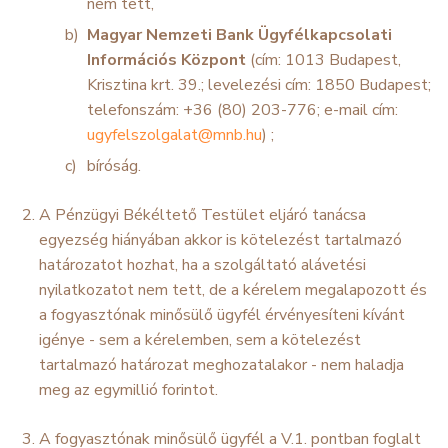
nem tett,
Magyar Nemzeti Bank Ügyfélkapcsolati
Információs Központ
(cím: 1013 Budapest,
Krisztina krt. 39.; levelezési cím: 1850 Budapest;
telefonszám: +36 (80) 203-776; e-mail cím:
ugyfelszolgalat@mnb.hu
) ;
bíróság.
A Pénzügyi Békéltető Testület eljáró tanácsa
egyezség hiányában akkor is kötelezést tartalmazó
határozatot hozhat, ha a szolgáltató alávetési
nyilatkozatot nem tett, de a kérelem megalapozott és
a fogyasztónak minősülő ügyfél érvényesíteni kívánt
igénye - sem a kérelemben, sem a kötelezést
tartalmazó határozat meghozatalakor - nem haladja
meg az egymillió forintot.
A fogyasztónak minősülő ügyfél a V.1. pontban foglalt